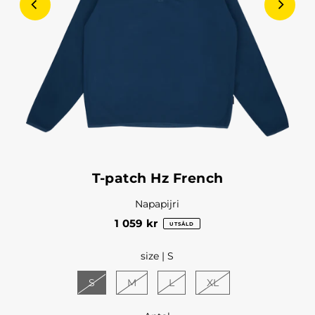
T-patch Hz French
Napapijri
1 059 kr
UTSÅLD
size |
S
S
M
L
XL