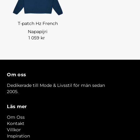
T-patch Hz French
Napapijri
1 059 kr
Om oss
Dedikerade till Mode & Livsstil för män sedan
2005.
Läs mer
Om Oss
Kontakt
Villkor
Inspiration