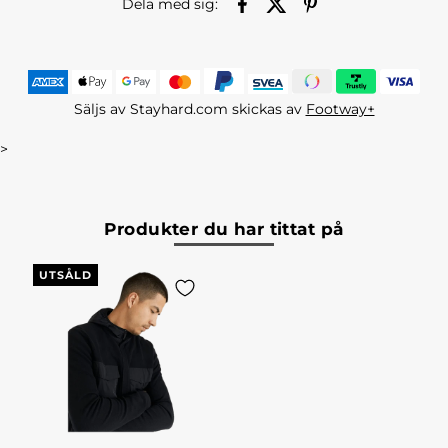
Dela med sig:
Säljs av Stayhard.com skickas av
Footway+
>
Produkter du har tittat på
UTSÅLD