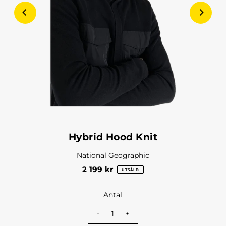
Hybrid Hood Knit
National Geographic
2 199 kr
UTSÅLD
Antal
-
+