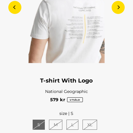
T-shirt With Logo
National Geographic
579 kr
UTSÅLD
size |
S
S
M
L
XL