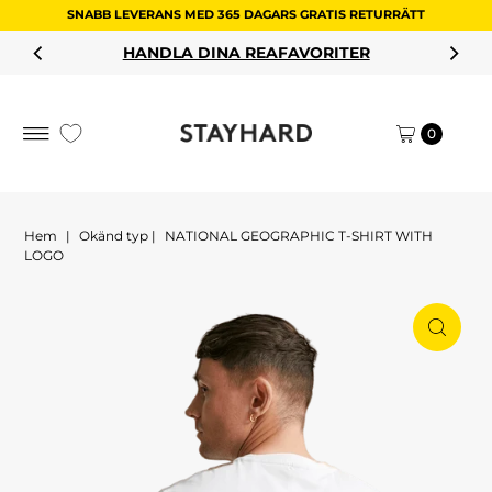
SNABB LEVERANS MED 365 DAGARS GRATIS RETURRÄTT
Hoppa till innehållet
HANDLA DINA REAFAVORITER
0
Hem
|
Okänd typ
|
NATIONAL GEOGRAPHIC T-SHIRT WITH
LOGO