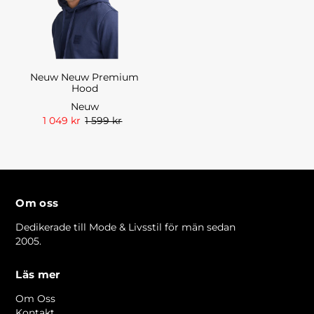
Neuw Neuw Premium
Hood
Neuw
1 049 kr
1 599 kr
Om oss
Dedikerade till Mode & Livsstil för män sedan
2005.
Läs mer
Om Oss
Kontakt