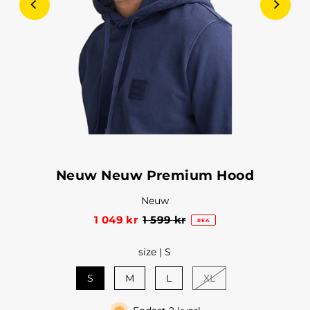
Neuw Neuw Premium Hood
Neuw
1 049 kr
1 599 kr
REA
size |
S
S
M
L
XL