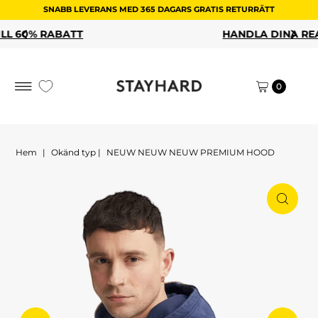
SNABB LEVERANS MED 365 DAGARS GRATIS RETURRÄTT
Hoppa till innehållet
HANDLA DINA REAFAVORITER
0
Hem
|
Okänd typ
|
NEUW NEUW NEUW PREMIUM HOOD