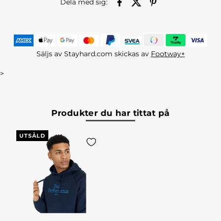
Dela med sig:
Säljs av Stayhard.com skickas av
Footway+
>
Produkter du har tittat på
UTSÅLD