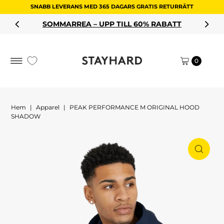
SNABB LEVERANS MED 365 DAGARS GRATIS RETURRÄTT
Hoppa till innehållet
 – UPP TILL 60% RABATT
HANDLA
0
Hem
|
Apparel
|
PEAK PERFORMANCE M ORIGINAL HOOD
SHADOW