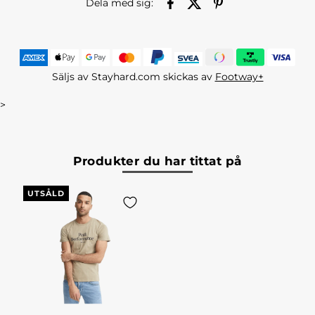
Dela med sig:
Säljs av Stayhard.com skickas av
Footway+
>
Produkter du har tittat på
UTSÅLD