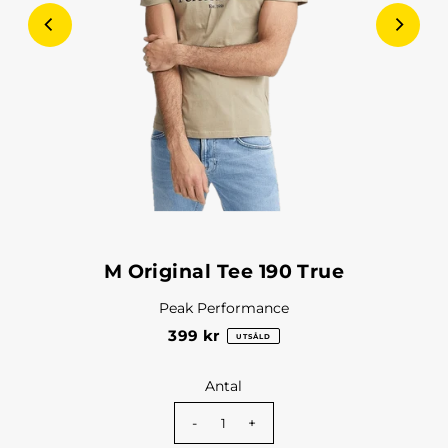
M Original Tee 190 True
Peak Performance
399 kr
UTSÅLD
Antal
-
+