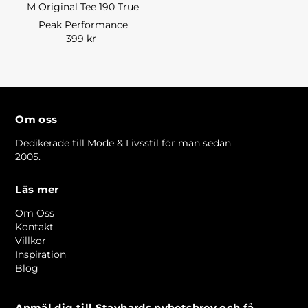
M Original Tee 190 True
Peak Performance
399 kr
Om oss
Dedikerade till Mode & Livsstil för män sedan
2005.
Läs mer
Om Oss
Kontakt
Villkor
Inspiration
Blog