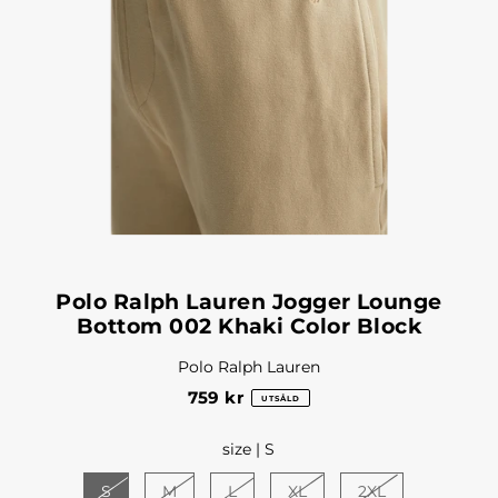
Polo Ralph Lauren Jogger Lounge
Bottom 002 Khaki Color Block
Polo Ralph Lauren
759 kr
UTSÅLD
size |
S
S
M
L
XL
2XL