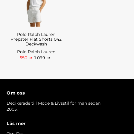
Polo Ralph Lauren
Prepster Flat Shorts 042
Deckwash
Polo Ralph Lauren
550 kr
1 099 kr
Om oss
Dedikerade till Mode & Livsstil för män sedan
2005.
Läs mer
Om Oss