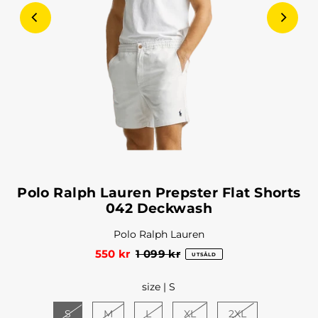
Polo Ralph Lauren Prepster Flat Shorts
042 Deckwash
Polo Ralph Lauren
550 kr
1 099 kr
UTSÅLD
size |
S
S
M
L
XL
2XL