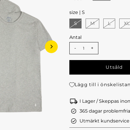
size |
S
S
M
L
XL
Antal
-
+
Lägg till i önskelista
I Lager / Skeppas in
365 dagar problemfria
Utmärkt kundservice