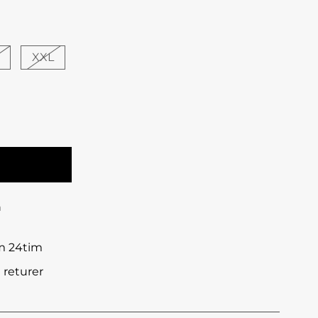
XXL
n
om 24tim
 returer