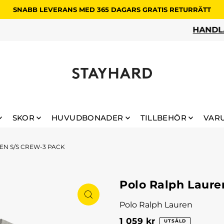
SNABB LEVERANS MED 365 DAGARS GRATIS RETURRÄTT
HANDLA DINA REAFAVORITER
SKOR
HUVUDBONADER
TILLBEHÖR
VAR
N S/S CREW-3 PACK
Polo Ralph Laure
Polo Ralph Lauren
1 059 kr
UTSÅLD