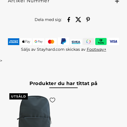
Artikel Nummer
Dela med sig:
Säljs av Stayhard.com skickas av
Footway+
>
Produkter du har tittat på
UTSÅLD