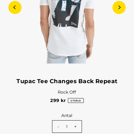
Tupac Tee Changes Back Repeat
Rock Off
299 kr
UTSÅLD
Antal
-
+