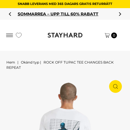
SNABB LEVERANS MED 365 DAGARS GRATIS RETURRÄTT
Hoppa till innehållet
PP TILL 60% RABATT
HANDLA DIN
0
Hem
|
Okänd typ
|
ROCK OFF TUPAC TEE CHANGES BACK
REPEAT