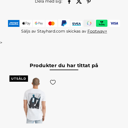
Dela med sig:
Säljs av Stayhard.com skickas av
Footway+
>
Produkter du har tittat på
UTSÅLD