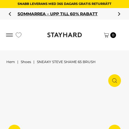
SNABB LEVERANS MED 365 DAGARS GRATIS RETURRÄTT
Hoppa till innehållet
PP TILL 60% RABATT
HANDLA DIN
0
Hem
|
Shoes
|
SNEAKY STEVE SHAME 65 BRUSH