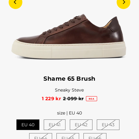
Shame 65 Brush
Sneaky Steve
1 229 kr
2 099 kr
REA
size |
EU 40
EU 40
EU 41
EU 42
EU 43
EU 44
EU 45
EU 46