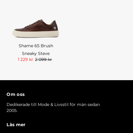
Shame 65 Brush
Sneaky Steve
1 229 kr
2 099 kr
Om oss
Dedikerade till Mode & Livsstil för män sedan
2005.
Läs mer