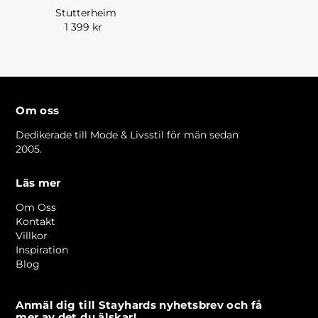
Stutterheim
1 399 kr
Om oss
Dedikerade till Mode & Livsstil för män sedan
2005.
Läs mer
Om Oss
Kontakt
Villkor
Inspiration
Blog
Anmäl dig till Stayhards nyhetsbrev och få
mer av det du älskar!