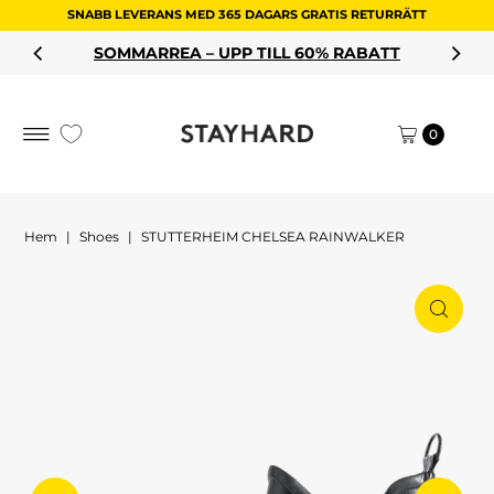
SNABB LEVERANS MED 365 DAGARS GRATIS RETURRÄTT
Hoppa till innehållet
SOMMARREA – UPP TILL 60% RABATT
0
Hem
|
Shoes
|
STUTTERHEIM CHELSEA RAINWALKER