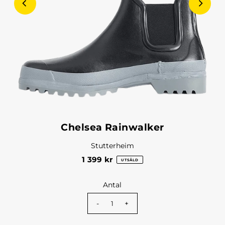
Chelsea Rainwalker
Stutterheim
1 399 kr
UTSÅLD
Antal
-
+