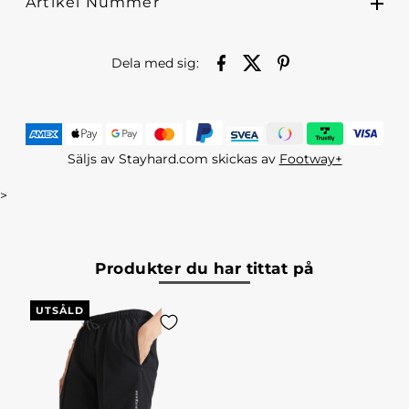
Artikel Nummer
Dela med sig:
Säljs av Stayhard.com skickas av
Footway+
>
Produkter du har tittat på
UTSÅLD