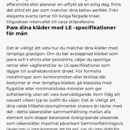
affärsmöte eller planerar en utflykt på en solig dag, finns
det alltid ett par som matchar dina behov perfekt. Från
eleganta svarta ramar till livliga färgade linser,
tillgodoser intervallet till varje stilpreferens.
Para dina kläder med LE -specifikationer
för män
Det är viktigt att veta hur du matchar dina kläder med
lämpliga glasögon. Om du bär avslappnad klädsel som
jeans och t-shirts eller poloshirts, väljer du sportiga
ramar eller vägfarerstilar av LE-specifikationer som
lägger till svalhetskvotient direkt. För formella
inställningar som kontorsmöten eller bröllop där
kostymer är mer lämpliga klädsel, gå klassiska med
flygstilar eller minimalistiska mönster som ger
sofistikering utan att vara överväldigande. Kom ihåg att
oavsett vilken typ av outfit du väljer; Det är viktigt att
dina valda tillbehörskomplimenter snarare än tävlar med
det - detta säkerställer sammanhållning mellan alla
element som skapar balanserat övergripande utseende
som säkerställer maximal påverkan! Sammanfattningsvis
(även om vi inte kommer att ha en), var du inte rädd för