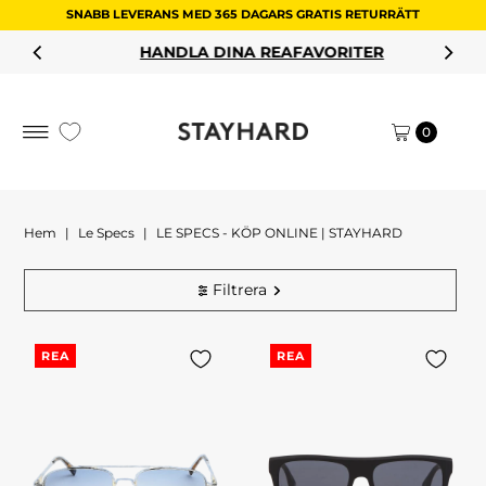
SNABB LEVERANS MED 365 DAGARS GRATIS RETURRÄTT
Hoppa till innehållet
HANDLA DINA REAFAVORITER
0
Hem
|
Le Specs
|
LE SPECS - KÖP ONLINE | STAYHARD
Filtrera
REA
REA