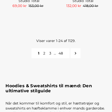
Studio Total
Studio Total
69,00 kr
153,00 kr
132,00 kr
418,00 kr
Viser varer 1-24 af 1129.
1
2
3
…
48
Hoodies & Sweatshirts til mænd: Den
ultimative stilguide
Når det kommer til komfort og stil, er hættetrøjer og
sweatshirts en hæfteklamme i enhver mands garderobe.