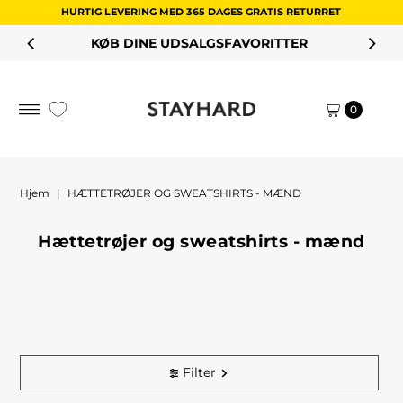
HURTIG LEVERING MED 365 DAGES GRATIS RETURRET
Spring til indhold
KØB DINE UDSALGSFAVORITTER
0
Hjem
|
HÆTTETRØJER OG SWEATSHIRTS - MÆND
Hættetrøjer og sweatshirts - mænd
Filter