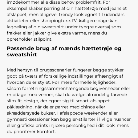
imødekommer alle disse behov problemfrit. For
eksempel skaber parring af din hættetrøje med jeans et
afslappet, men alligevel trendy look egnet til udendørs
aktiviteter eller shoppingture. På køligere dage kan
lagdeling af din sweatshirt under tyngre overtøj som
frakker eller jakker give ekstra varme, mens du
opretholder stilpoint.
Passende brug af mænds hættetrøje og
sweatshirt
Med hensyn til brugsscenarier fungerer begge stykker
godt på tværs af forskellige indstillinger afhængigt af
hvordan de er stylet. For mere formelle lejligheder,
såsom forretningssammenhængende begivenheder eller
middage med venner, skal du vælge almindelig farvede
slim-fit-design, der egner sig til smart-afslappet
påklædning, når de er parret med chinos eller
skræddersyede bukser. I afslappede weekender eller
gymnastiksessioner kan baggier-stilarter i livlige nuancer
eller grafiske prints injicere personlighed i dit look, mens
du prioriterer komfort.