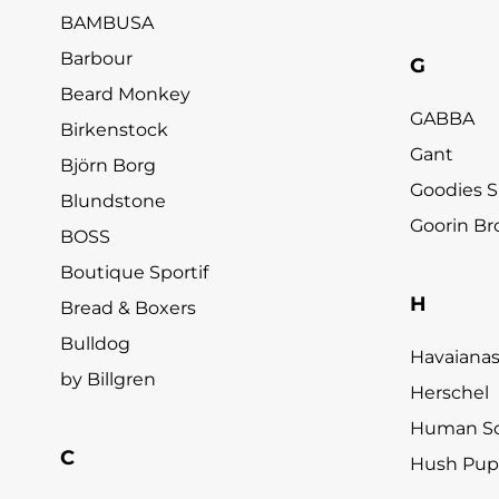
BAMBUSA
Barbour
G
Beard Monkey
GABBA
Birkenstock
Gant
Björn Borg
Goodies S
Blundstone
Goorin Br
BOSS
Boutique Sportif
H
Bread & Boxers
Bulldog
Havaiana
by Billgren
Herschel
Human Sc
C
Hush Pup