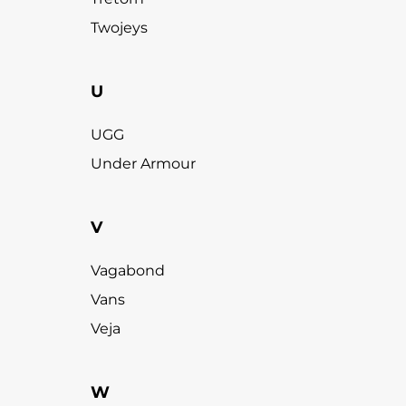
Twojeys
U
UGG
Under Armour
V
Vagabond
Vans
Veja
W