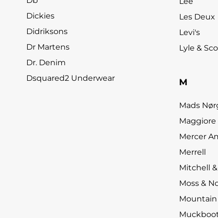
Db
Lee
Dickies
Les Deux
Didriksons
Levi's
Dr Martens
Lyle & Sco
Dr. Denim
Dsquared2 Underwear
M
Mads Nør
Maggiore
Mercer A
Merrell
Mitchell 
Moss & N
Mountain
Muckboo