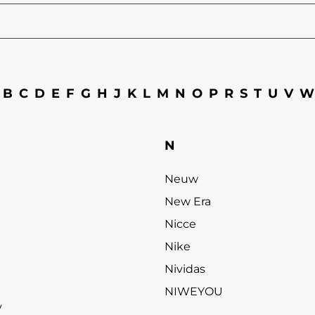
B
C
D
E
F
G
H
J
K
L
M
N
O
P
R
S
T
U
V
W
N
Neuw
New Era
Nicce
Nike
Nividas
NIWEYOU
y