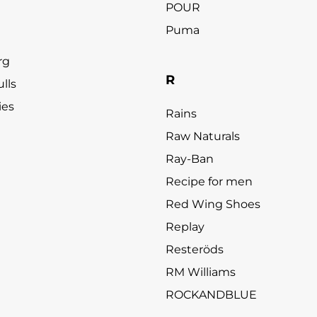
POUR
Puma
rg
R
lls
ies
Rains
Raw Naturals
Ray-Ban
Recipe for men
Red Wing Shoes
Replay
Resteröds
RM Williams
ROCKANDBLUE