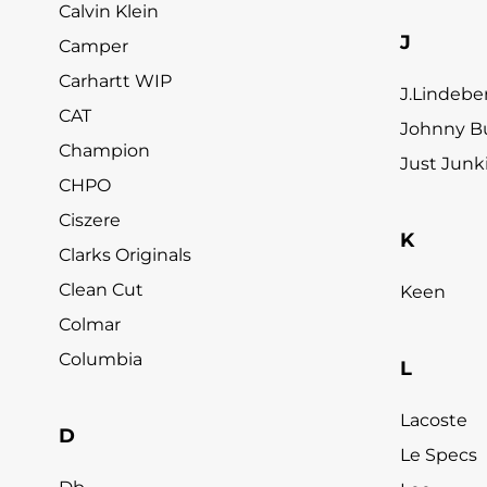
Calvin Klein
J
Camper
Carhartt WIP
J.Lindebe
CAT
Johnny Bu
Champion
Just Junk
CHPO
Ciszere
K
Clarks Originals
Clean Cut
Keen
Colmar
Columbia
L
Lacoste
D
Le Specs