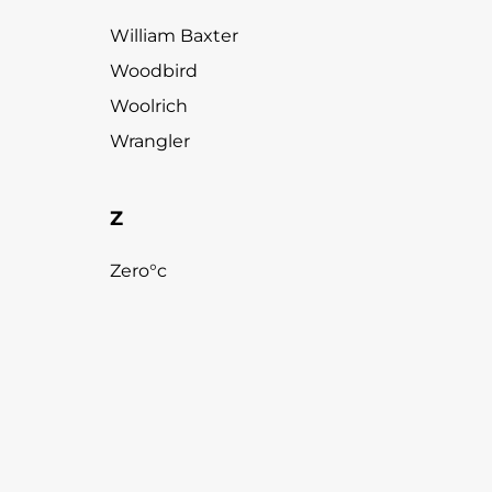
William Baxter
Woodbird
Woolrich
Wrangler
Z
Zero°c