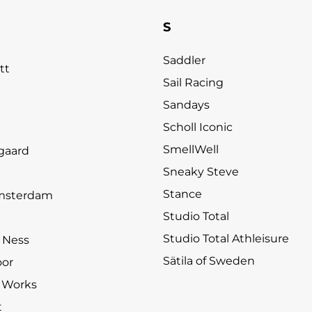
S
Saddler
tt
Sail Racing
Sandays
Scholl Iconic
SmellWell
gaard
Sneaky Steve
Stance
msterdam
Studio Total
Studio Total Athleisure
& Ness
Sätila of Sweden
oor
 Works
t