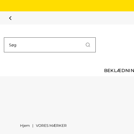
Spring til indhold
SOMMERSALG – SPAR OP TIL 60%
BEKLÆDNI
Hjem
|
VORES MÆRKER