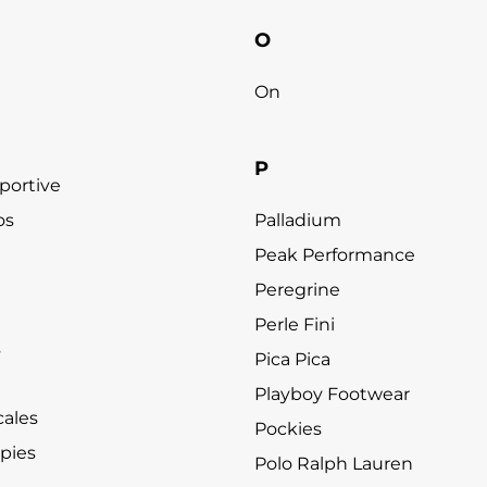
O
On
P
portive
os
Palladium
Peak Performance
Peregrine
Perle Fini
s
Pica Pica
Playboy Footwear
ales
Pockies
pies
Polo Ralph Lauren