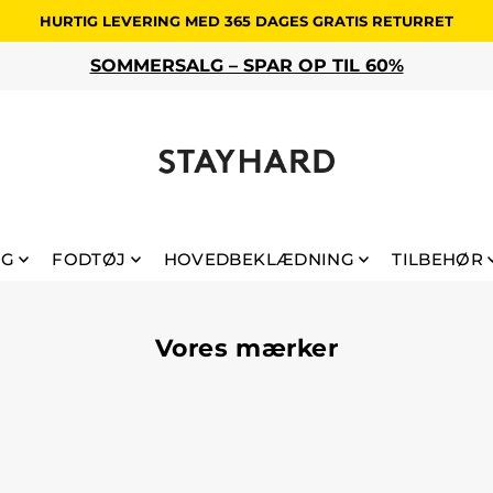
HURTIG LEVERING MED 365 DAGES GRATIS RETURRET
NG
FODTØJ
HOVEDBEKLÆDNING
TILBEHØR
Vores mærker