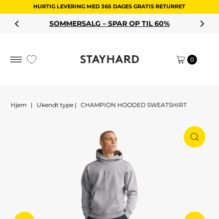
HURTIG LEVERING MED 365 DAGES GRATIS RETURRET
Spring til indhold
SOMMERSALG – SPAR OP TIL 60%
0
Hjem
|
Ukendt type
|
CHAMPION HOODED SWEATSHIRT