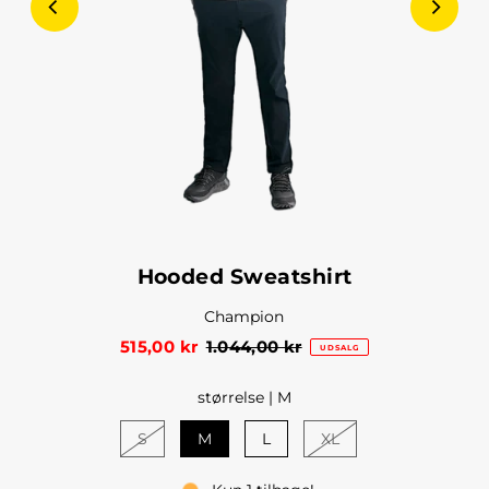
Hooded Sweatshirt
Champion
515,00 kr
1.044,00 kr
UDSALG
størrelse |
M
S
M
L
XL