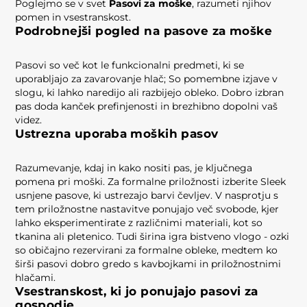
Poglejmo se v svet
Pasovi za moške
, razumeti njihov
pomen in vsestranskost.
Podrobnejši pogled na pasove za moške
Pasovi so več kot le funkcionalni predmeti, ki se
uporabljajo za zavarovanje hlač; So pomembne izjave v
slogu, ki lahko naredijo ali razbijejo obleko. Dobro izbran
pas doda kanček prefinjenosti in brezhibno dopolni vaš
videz.
Ustrezna uporaba moških pasov
Razumevanje, kdaj in kako nositi pas, je ključnega
pomena pri moški. Za formalne priložnosti izberite Sleek
usnjene pasove, ki ustrezajo barvi čevljev. V nasprotju s
tem priložnostne nastavitve ponujajo več svobode, kjer
lahko eksperimentirate z različnimi materiali, kot so
tkanina ali pletenico. Tudi širina igra bistveno vlogo - ozki
so običajno rezervirani za formalne obleke, medtem ko
širši pasovi dobro gredo s kavbojkami in priložnostnimi
hlačami.
Vsestranskost, ki jo ponujajo pasovi za
gospodje