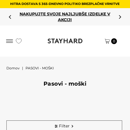
HITRA DOSTAVA S 365-DNEVNO POLITIKO BREZPLAČNE VRNITVE
Preskoči na vsebino
NAKUPUJTE SVOJE NAJLJUBŠE IZDELKE V
AKCIJI
0
Domov
|
PASOVI - MOŠKI
Pasovi - moški
Filter