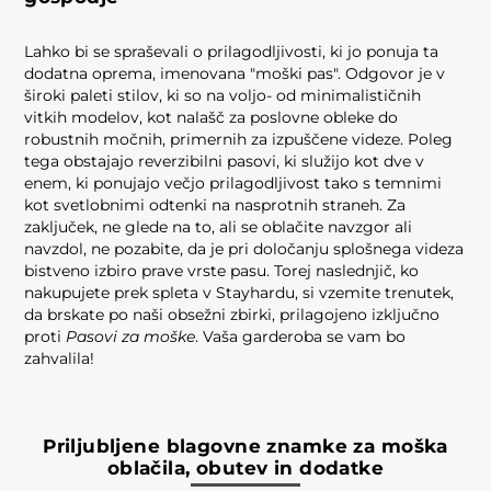
Lahko bi se spraševali o prilagodljivosti, ki jo ponuja ta
dodatna oprema, imenovana "moški pas". Odgovor je v
široki paleti stilov, ki so na voljo- od minimalističnih
vitkih modelov, kot nalašč za poslovne obleke do
robustnih močnih, primernih za izpuščene videze. Poleg
tega obstajajo reverzibilni pasovi, ki služijo kot dve v
enem, ki ponujajo večjo prilagodljivost tako s temnimi
kot svetlobnimi odtenki na nasprotnih straneh. Za
zaključek, ne glede na to, ali se oblačite navzgor ali
navzdol, ne pozabite, da je pri določanju splošnega videza
bistveno izbiro prave vrste pasu. Torej naslednjič, ko
nakupujete prek spleta v Stayhardu, si vzemite trenutek,
da brskate po naši obsežni zbirki, prilagojeno izključno
proti
Pasovi za moške
. Vaša garderoba se vam bo
zahvalila!
Priljubljene blagovne znamke za moška
oblačila, obutev in dodatke