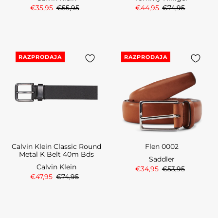
€35,95
€55,95
€44,95
€74,95
RAZPRODAJA
RAZPRODAJA
Calvin Klein Classic Round
Flen 0002
Metal K Belt 40m Bds
Saddler
Calvin Klein
€34,95
€53,95
€47,95
€74,95