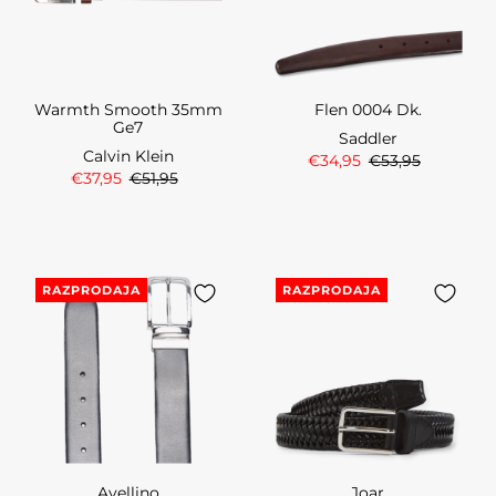
Warmth Smooth 35mm
Flen 0004 Dk.
Ge7
Saddler
Calvin Klein
€34,95
€53,95
€37,95
€51,95
RAZPRODAJA
RAZPRODAJA
Avellino
Joar