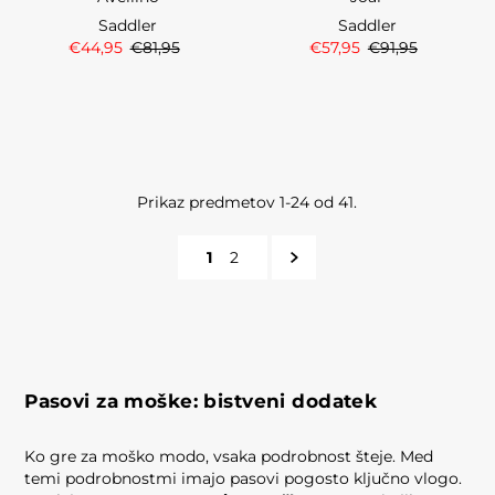
Saddler
Saddler
€44,95
€81,95
€57,95
€91,95
Prikaz predmetov 1-24 od 41.
1
2
Pasovi za moške: bistveni dodatek
Ko gre za moško modo, vsaka podrobnost šteje. Med
temi podrobnostmi imajo pasovi pogosto ključno vlogo.