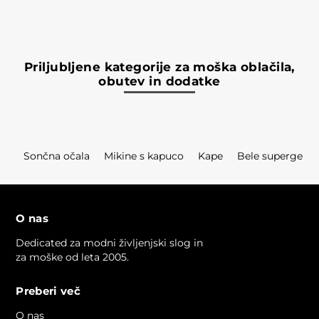
Priljubljene kategorije za moška oblačila,
obutev in dodatke
Sončna očala
Mikine s kapuco
Kape
Bele superge
O nas
Dedicated za modni življenjski slog in
za moške od leta 2005.
Preberi več
O nas