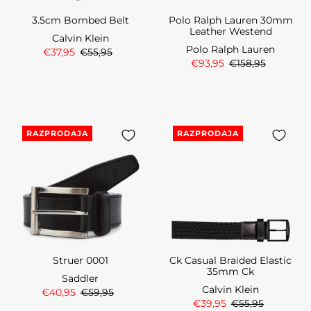
3.5cm Bombed Belt
Polo Ralph Lauren 30mm
Leather Westend
Calvin Klein
Polo Ralph Lauren
€37,95
€55,95
€93,95
€158,95
RAZPRODAJA
RAZPRODAJA
Struer 0001
Ck Casual Braided Elastic
35mm Ck
Saddler
Calvin Klein
€40,95
€59,95
€39,95
€55,95