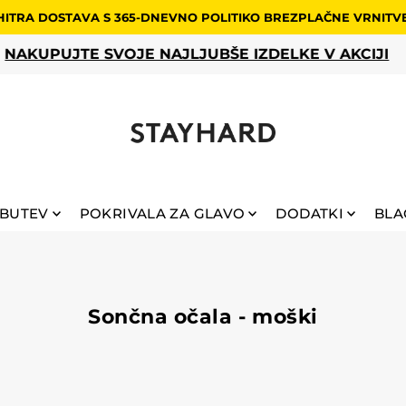
HITRA DOSTAVA S 365-DNEVNO POLITIKO BREZPLAČNE VRNITV
NAKUPUJTE SVOJE NAJLJUBŠE IZDELKE V AKCIJI
BUTEV
POKRIVALA ZA GLAVO
DODATKI
BLA
Sončna očala - moški