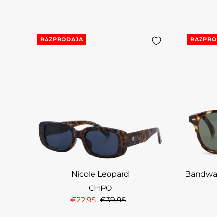
RAZPRODAJA
RAZPRO
Nicole Leopard
Bandwag
CHPO
€22,95
€39,95