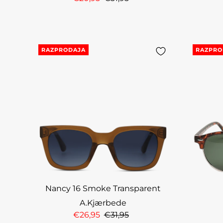
RAZPRODAJA
RAZPRO
Nancy 16 Smoke Transparent
A.Kjærbede
€26,95
€31,95