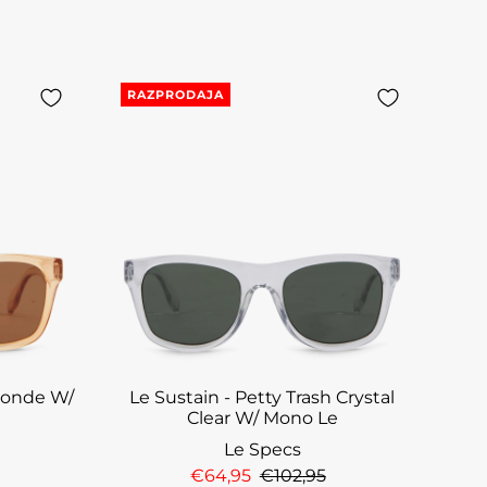
RAZPRODAJA
Blonde W/
Le Sustain - Petty Trash Crystal
Clear W/ Mono Le
Le Specs
€64,95
€102,95