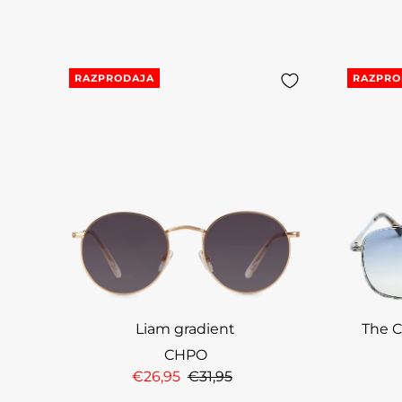
RAZPRODAJA
RAZPRO
Liam gradient
The C
CHPO
€26,95
€31,95