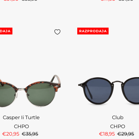
DAJA
RAZPRODAJA
Casper Ii Turtle
Club
CHPO
CHPO
€20,95
€35,95
€18,95
€29,95