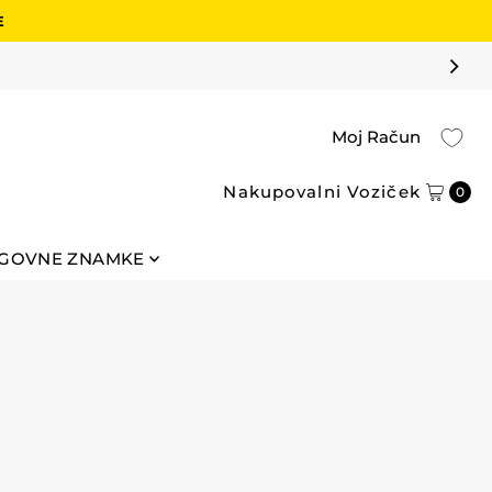
E
Moj Račun
Nakupovalni Voziček
0
GOVNE ZNAMKE