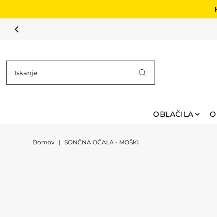
Preskoči na vsebino
OBLAČILA
O
Domov
|
SONČNA OČALA - MOŠKI