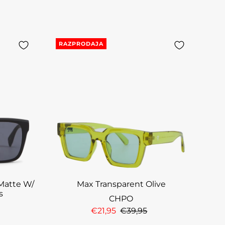
RAZPRODAJA
 Matte W/
Max Transparent Olive
s
CHPO
€21,95
€39,95