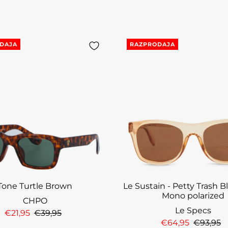
DAJA
RAZPRODAJA
Tone Turtle Brown
Le Sustain - Petty Trash 
Mono polarized
CHPO
Le Specs
€21,95
€39,95
€64,95
€93,95