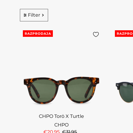
Filter
RAZPRODAJA
RAZPRO
CHPO Torö X Turtle
CHPO
€20,95
€31,95