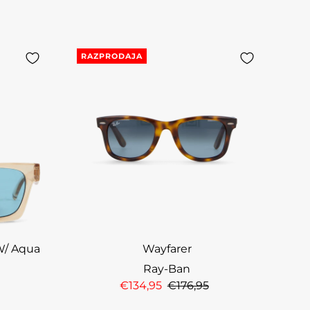
RAZPRODAJA
W/ Aqua
Wayfarer
Ray-Ban
€134,95
€176,95