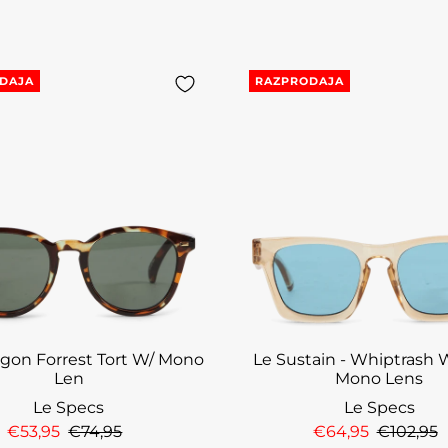
DAJA
RAZPRODAJA
on Forrest Tort W/ Mono
Le Sustain - Whiptrash 
Len
Mono Lens
Le Specs
Le Specs
€53,95
€74,95
€64,95
€102,95