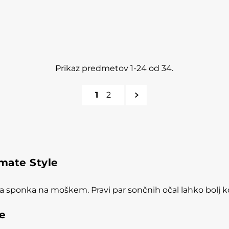
Prikaz predmetov 1-24 od 34.
1
2
imate Style
a sponka na moškem. Pravi par sončnih očal lahko bolj kot
e