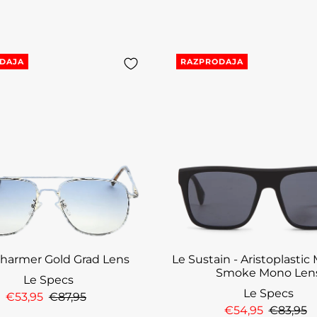
DAJA
RAZPRODAJA
harmer Gold Grad Lens
Le Sustain - Aristoplastic
Smoke Mono Len
Le Specs
Le Specs
€53,95
€87,95
€54,95
€83,95