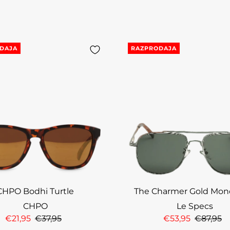
DAJA
RAZPRODAJA
CHPO Bodhi Turtle
The Charmer Gold Mon
CHPO
Le Specs
€21,95
€37,95
€53,95
€87,95