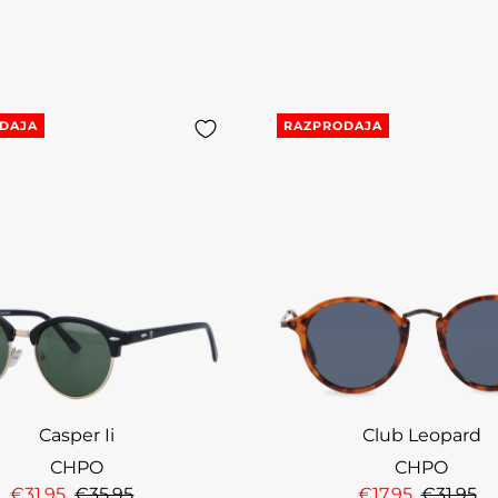
DAJA
RAZPRODAJA
Casper Ii
Club Leopard
CHPO
CHPO
€31,95
€35,95
€17,95
€31,95