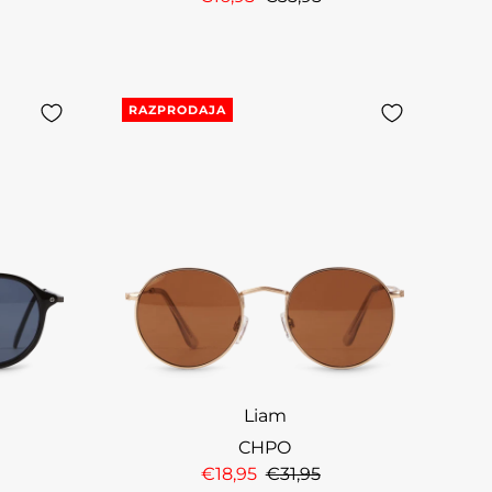
RAZPRODAJA
Liam
CHPO
€18,95
€31,95