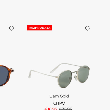
RAZPRODAJA
Liam Gold
CHPO
€16,95
€35,95