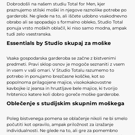
Dobrodošli na našem studiu Total for Men, kjer
praznujemo stilski moški in njegove raznolike potrebe po
garderobi. Ne glede na to, ali iščete udobno vsakodnevno
obrabo ali se spopadajo s formalno obleko, Studio Total
ponuja vrsto moških oblačil, ki niso samo modna, ampak
tudi zelo vsestranska.
Essentials by Studio skupaj za moške
Vsaka gospodarska garderoba se začne z bistvenimi
predmeti. Pravi sklop osnov je mogoče seznaniti z vsem
in vsem v vaši omari. V Studio Totalu razumemo to
potrebo in ponujamo brezčasne koščke, kot so
popolnoma prilagojene majice, visokokakovostne
kavbojke iz jeansa in hrustljave bele majice, ki tvorijo
hrbtenico katere koli dobro goreče moške garderobe.
Oblečenje s studijskim skupnim moškega
Poleg bistvenega pomena se oblačenje nikoli ne bi smelo
počutiti kot opravilo, ampak priložnost za izražanje
individualnosti. Ne glede na to, ali gre za pomembno