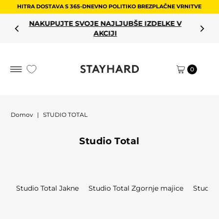
HITRA DOSTAVA S 365-DNEVNO POLITIKO BREZPLAČNE VRNITVE
Preskoči na vsebino
NAKUPUJTE SVOJE NAJLJUBŠE IZDELKE V
AKCIJI
0
Domov
|
STUDIO TOTAL
Studio Total
Studio Total Jakne
Studio Total Zgornje majice
Studio 