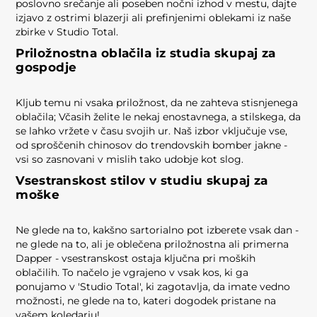
poslovno srečanje ali poseben nočni izhod v mestu, dajte
izjavo z ostrimi blazerji ali prefinjenimi oblekami iz naše
zbirke v Studio Total.
Priložnostna oblačila iz studia skupaj za
gospodje
Kljub temu ni vsaka priložnost, da ne zahteva stisnjenega
oblačila; Včasih želite le nekaj enostavnega, a stilskega, da
se lahko vržete v času svojih ur. Naš izbor vključuje vse,
od sproščenih chinosov do trendovskih bomber jakne -
vsi so zasnovani v mislih tako udobje kot slog.
Vsestranskost stilov v studiu skupaj za
moške
Ne glede na to, kakšno sartorialno pot izberete vsak dan -
ne glede na to, ali je oblečena priložnostna ali primerna
Dapper - vsestranskost ostaja ključna pri moških
oblačilih. To načelo je vgrajeno v vsak kos, ki ga
ponujamo v 'Studio Total', ki zagotavlja, da imate vedno
možnosti, ne glede na to, kateri dogodek pristane na
vašem koledarju!