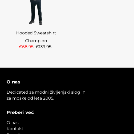
Hooded Sweatshirt
Champion
€68,95
€139,95
O nas
Dedicated za modni življenjski slog in
za moške od leta 2005.
Preberi več
O nas
Kontakt