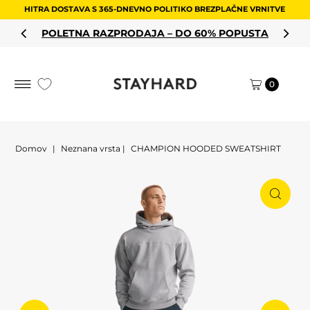
HITRA DOSTAVA S 365-DNEVNO POLITIKO BREZPLAČNE VRNITVE
Preskoči na vsebino
POLETNA RAZPRODAJA – DO 60% POPUSTA
0
Domov
|
Neznana vrsta
|
CHAMPION HOODED SWEATSHIRT