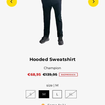
Hooded Sweatshirt
Champion
€68,95
€139,95
RAZPRODAJA
size |
M
S
M
L
XL