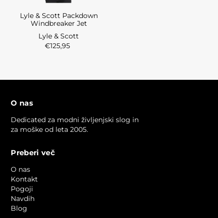
Lyle & Scott Packdown
Windbreaker Jet
Lyle & Scott
€125,95
O nas
Dedicated za modni življenjski slog in
za moške od leta 2005.
Preberi več
O nas
Kontakt
Pogoji
Navdih
Blog