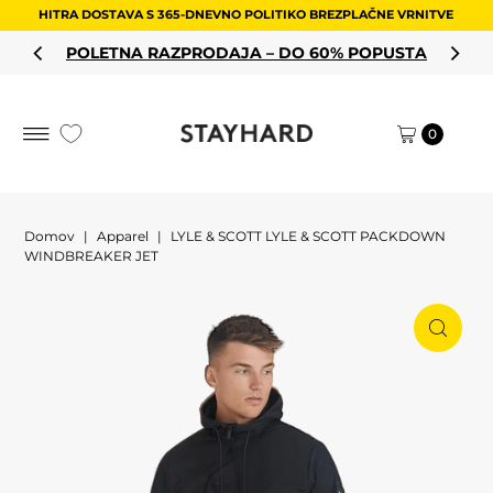
HITRA DOSTAVA S 365-DNEVNO POLITIKO BREZPLAČNE VRNITVE
Preskoči na vsebino
POLETNA RAZPRODAJA – DO 60% POPUSTA
0
Domov
|
Apparel
|
LYLE & SCOTT LYLE & SCOTT PACKDOWN
WINDBREAKER JET